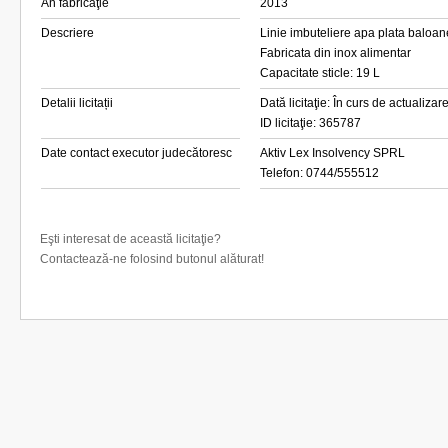
An fabricaţie
2013
Descriere
Linie imbuteliere apa plata baloan
Fabricata din inox alimentar
Capacitate sticle: 19 L
Detalii licitații
Dată licitaţie: În curs de actualizar
ID licitaţie: 365787
Date contact executor judecătoresc
Aktiv Lex Insolvency SPRL
Telefon: 0744/555512
Eşti interesat de această licitaţie?
Contactează-ne folosind butonul alăturat!