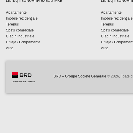
LICITAŢII BUNURI ÎN EXECUTARE
LICITAŢII BUNURI
Apartamente
Apartamente
Imobile rezidenţiale
Imobile rezidenţiale
Terenuri
Terenuri
Spaţii comerciale
Spaţii comerciale
Clădiri industriale
Clădiri industriale
Utilaje / Echipamente
Utilaje / Echipamen
Auto
Auto
BRD – Groupe Societe Generale
© 2026, Toate dr