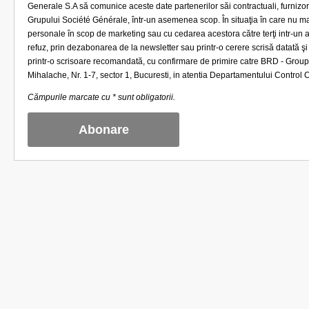
Generale S.A să comunice aceste date partenerilor săi contractuali, furnizori
Grupului Société Générale, într-un asemenea scop. În situaţia în care nu ma
personale în scop de marketing sau cu cedarea acestora către terţi intr-un
refuz, prin dezabonarea de la newsletter sau printr-o cerere scrisă datată şi
printr-o scrisoare recomandată, cu confirmare de primire catre BRD - Grou
Mihalache, Nr. 1-7, sector 1, Bucuresti, in atentia Departamentului Control Ce
Cămpurile marcate cu * sunt obligatorii.