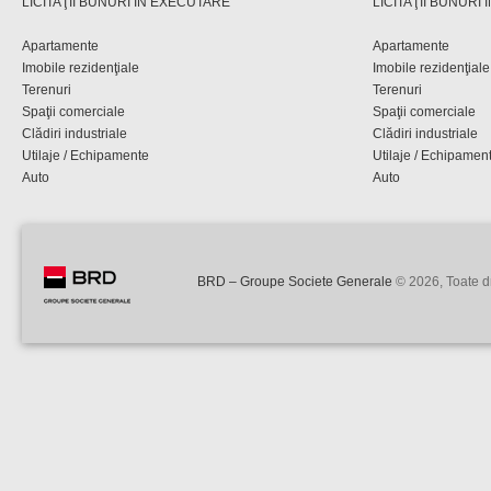
LICITAŢII BUNURI ÎN EXECUTARE
LICITAŢII BUNURI
Apartamente
Apartamente
Imobile rezidenţiale
Imobile rezidenţiale
Terenuri
Terenuri
Spaţii comerciale
Spaţii comerciale
Clădiri industriale
Clădiri industriale
Utilaje / Echipamente
Utilaje / Echipamen
Auto
Auto
BRD – Groupe Societe Generale
© 2026, Toate dr