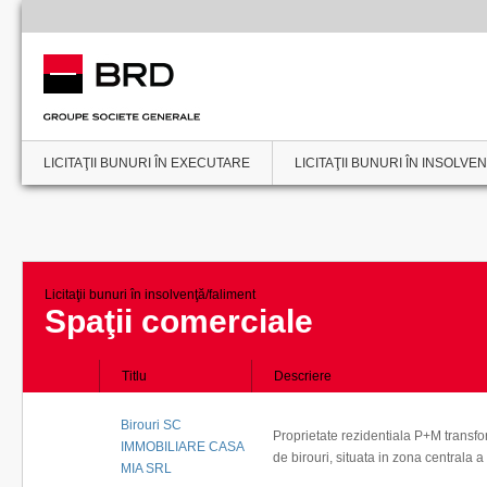
LICITAŢII BUNURI ÎN EXECUTARE
LICITAŢII BUNURI ÎN INSOLVE
Licitaţii bunuri în insolvenţă/faliment
Spaţii comerciale
Titlu
Descriere
Birouri SC
Proprietate rezidentiala P+M transfo
IMMOBILIARE CASA
de birouri, situata in zona centrala a 
MIA SRL