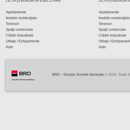
LICITAŢII BUNURI ÎN EXECUTARE
LICITAŢII BUNURI
Apartamente
Apartamente
Imobile rezidenţiale
Imobile rezidenţiale
Terenuri
Terenuri
Spaţii comerciale
Spaţii comerciale
Clădiri industriale
Clădiri industriale
Utilaje / Echipamente
Utilaje / Echipamen
Auto
Auto
BRD – Groupe Societe Generale
© 2026, Toate dr