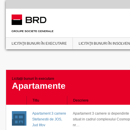
LICITAŢII BUNURI ÎN EXECUTARE
LICITAŢII BUNURI ÎN INSOLVE
Licitaţii bunuri în executare
Apartamente
Titlu
Descriere
Apartament 3 camere
Apartament 3 camere si dependint
Stefanestii de JOS,
situat in cadrul complexului Cosmopo
Jud Ilfov
nr…