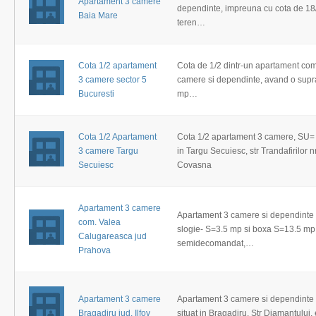
Apartament 3 camere
dependinte, impreuna cu cota de 18
Baia Mare
teren…
Cota 1/2 apartament
Cota de 1/2 dintr-un apartament co
3 camere sector 5
camere si dependinte, avand o supra
Bucuresti
mp…
Cota 1/2 Apartament
Cota 1/2 apartament 3 camere, SU= 
3 camere Targu
in Targu Secuiesc, str Trandafirilor n
Secuiesc
Covasna
Apartament 3 camere
Apartament 3 camere si dependinte
com. Valea
slogie- S=3.5 mp si boxa S=13.5 mp,
Calugareasca jud
semidecomandat,…
Prahova
Apartament 3 camere
Apartament 3 camere si dependint
Bragadiru jud. Ilfov
situat in Bragadiru, Str Diamantului, 