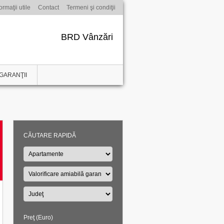
ormaţii utile
Contact
Termeni şi condiţii
BRD Vânzări
GARANŢII
CĂUTARE RAPIDĂ
Preţ (Euro)