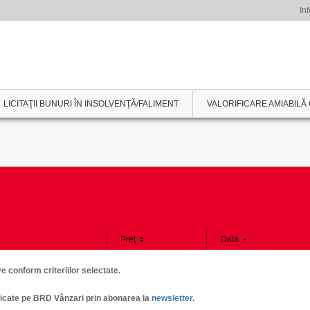
Inf
LICITAŢII BUNURI ÎN INSOLVENŢĂ/FALIMENT
VALORIFICARE AMIABILĂ 
Preţ
Data
 conform criteriilor selectate.
publicate pe BRD Vânzari prin abonarea la
newsletter
.