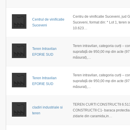
Centru de vinificatie Suceveni, jud G
Centrul de vinificatie
Suceveni, format din: * Lot 1, teren 
Suceveni
10.623…
Teren intravilan, categoria curți – cons
Teren Intravilan
suprafață de 950,00 mp din acte (9
EFORIE SUD
măsurat),…
Teren intravilan, categoria curți – cons
Teren Intravilan
suprafață de 950,00 mp din acte (9
EFORIE SUD
măsurat),…
TEREN CURTI CONSTRUCTII 6.513
cladiri industriale si
CONSTRUCTII C1- baraca protectia 
teren
zidarie din caramida,in…