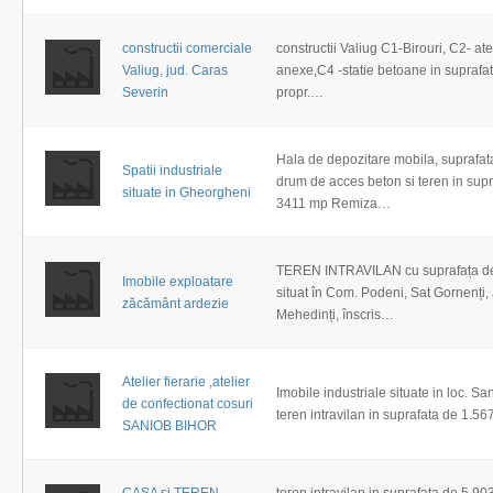
constructii comerciale
constructii Valiug C1-Birouri, C2- ate
Valiug, jud. Caras
anexe,C4 -statie betoane in supraf
Severin
propr.…
Hala de depozitare mobila, suprafata
Spatii industriale
drum de acces beton si teren in sup
situate in Gheorgheni
3411 mp Remiza…
TEREN INTRAVILAN cu suprafața d
Imobile exploatare
situat în Com. Podeni, Sat Gornenți,
zăcământ ardezie
Mehedinți, înscris…
Atelier fierarie ,atelier
Imobile industriale situate in loc. Sa
de confectionat cosuri
teren intravilan in suprafata de 1.
SANIOB BIHOR