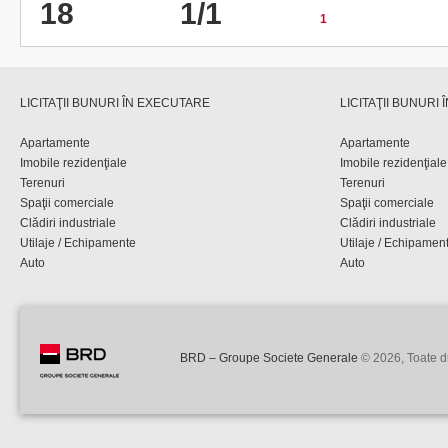
18
1/1
1
LICITAŢII BUNURI ÎN EXECUTARE
LICITAŢII BUNURI
Apartamente
Apartamente
Imobile rezidenţiale
Imobile rezidenţiale
Terenuri
Terenuri
Spaţii comerciale
Spaţii comerciale
Clădiri industriale
Clădiri industriale
Utilaje / Echipamente
Utilaje / Echipamen
Auto
Auto
BRD – Groupe Societe Generale
© 2026, Toate dr