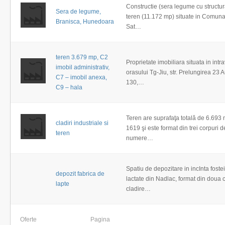
Constructie (sera legume cu structur
Sera de legume,
teren (11.172 mp) situate in Comuna
Branisca, Hunedoara
Sat…
teren 3.679 mp, C2
Proprietate imobiliara situata in intra
imobil administrativ,
orasului Tg-Jiu, str. Prelungirea 23 A
C7 – imobil anexa,
130,…
C9 – hala
Teren are suprafaţa totală de 6.693
cladiri industriale si
1619 şi este format din trei corpuri d
teren
numere…
Spatiu de depozitare in incInta fostei
depozit fabrica de
lactate din Nadlac, format din doua 
lapte
cladire…
Oferte
Pagina