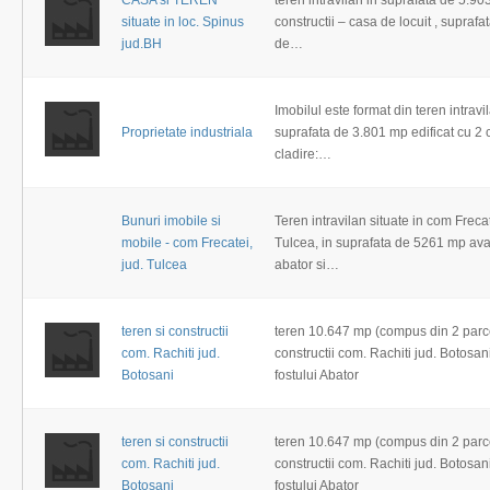
CASA si TEREN
teren intravilan in suprafata de 5.90
situate in loc. Spinus
constructii – casa de locuit , suprafa
jud.BH
de…
Imobilul este format din teren intravi
Proprietate industriala
suprafata de 3.801 mp edificat cu 2 
cladire:…
Bunuri imobile si
Teren intravilan situate in com Frecat
mobile - com Frecatei,
Tulcea, in suprafata de 5261 mp ava
jud. Tulcea
abator si…
teren si constructii
teren 10.647 mp (compus din 2 parce
com. Rachiti jud.
constructii com. Rachiti jud. Botosan
Botosani
fostului Abator
teren si constructii
teren 10.647 mp (compus din 2 parce
com. Rachiti jud.
constructii com. Rachiti jud. Botosan
Botosani
fostului Abator