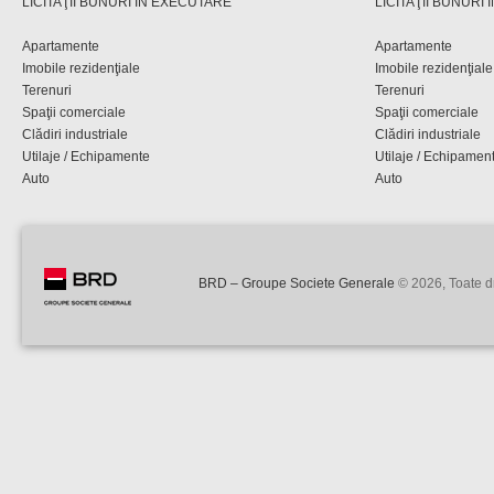
LICITAŢII BUNURI ÎN EXECUTARE
LICITAŢII BUNURI
Apartamente
Apartamente
Imobile rezidenţiale
Imobile rezidenţiale
Terenuri
Terenuri
Spaţii comerciale
Spaţii comerciale
Clădiri industriale
Clădiri industriale
Utilaje / Echipamente
Utilaje / Echipamen
Auto
Auto
BRD – Groupe Societe Generale
© 2026, Toate dr