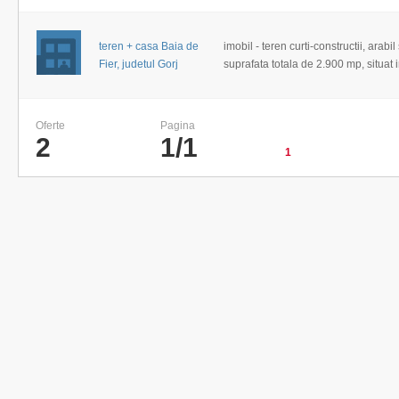
teren + casa Baia de
imobil - teren curti-constructii, arabil
Fier, judetul Gorj
suprafata totala de 2.900 mp, situat 
Oferte
Pagina
2
1/1
1