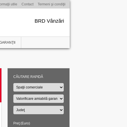
ormaţii utile
Contact
Termeni şi condiţii
BRD Vânzări
GARANŢII
CĂUTARE RAPIDĂ
Preţ (Euro)