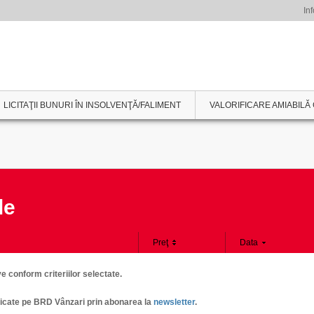
Inf
LICITAŢII BUNURI ÎN INSOLVENŢĂ/FALIMENT
VALORIFICARE AMIABILĂ 
le
Preţ
Data
 conform criteriilor selectate.
publicate pe BRD Vânzari prin abonarea la
newsletter
.