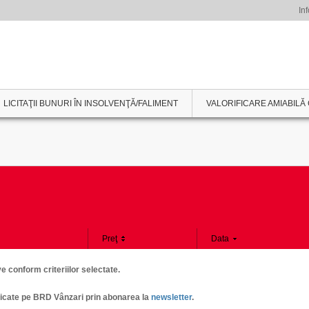
Inf
LICITAŢII BUNURI ÎN INSOLVENŢĂ/FALIMENT
VALORIFICARE AMIABILĂ 
Preţ
Data
 conform criteriilor selectate.
publicate pe BRD Vânzari prin abonarea la
newsletter
.