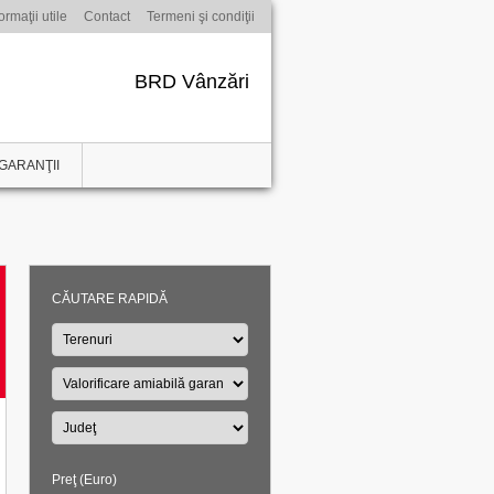
ormaţii utile
Contact
Termeni şi condiţii
BRD Vânzări
GARANŢII
CĂUTARE RAPIDĂ
Preţ (Euro)