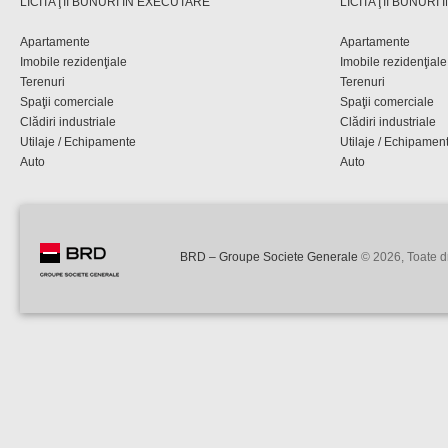
LICITAŢII BUNURI ÎN EXECUTARE
LICITAŢII BUNURI
Apartamente
Apartamente
Imobile rezidenţiale
Imobile rezidenţiale
Terenuri
Terenuri
Spaţii comerciale
Spaţii comerciale
Clădiri industriale
Clădiri industriale
Utilaje / Echipamente
Utilaje / Echipamen
Auto
Auto
BRD – Groupe Societe Generale
© 2026, Toate dr