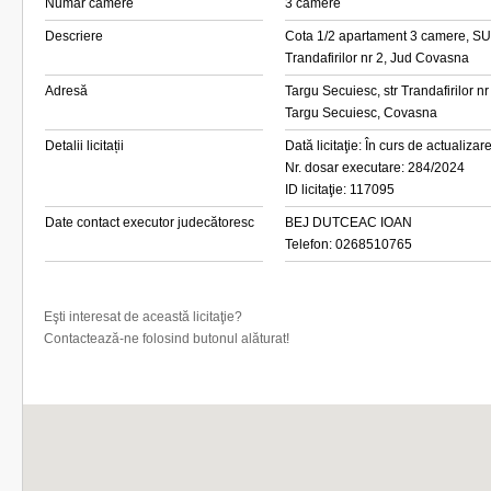
Număr camere
3 camere
Descriere
Cota 1/2 apartament 3 camere, SU=
Trandafirilor nr 2, Jud Covasna
Adresă
Targu Secuiesc, str Trandafirilor 
Targu Secuiesc, Covasna
Detalii licitații
Dată licitaţie: În curs de actualizar
Nr. dosar executare: 284/2024
ID licitaţie: 117095
Date contact executor judecătoresc
BEJ DUTCEAC IOAN
Telefon: 0268510765
Eşti interesat de această licitaţie?
Contactează-ne folosind butonul alăturat!