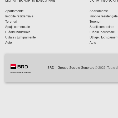
LICITAŢII BUNURI ÎN EXECUTARE
LICITAŢII BUNURI
Apartamente
Apartamente
Imobile rezidenţiale
Imobile rezidenţiale
Terenuri
Terenuri
Spaţii comerciale
Spaţii comerciale
Clădiri industriale
Clădiri industriale
Utilaje / Echipamente
Utilaje / Echipamen
Auto
Auto
BRD – Groupe Societe Generale
© 2026, Toate dr