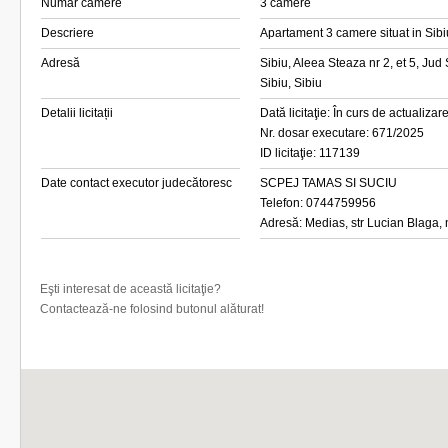
Număr camere
3 camere
Descriere
Apartament 3 camere situat in Sibiu
Adresă
Sibiu, Aleea Steaza nr 2, et 5, Jud 
Sibiu, Sibiu
Detalii licitații
Dată licitaţie: În curs de actualizar
Nr. dosar executare: 671/2025
ID licitaţie: 117139
Date contact executor judecătoresc
SCPEJ TAMAS SI SUCIU
Telefon: 0744759956
Adresă: Medias, str Lucian Blaga, nr
Eşti interesat de această licitaţie?
Contactează-ne folosind butonul alăturat!