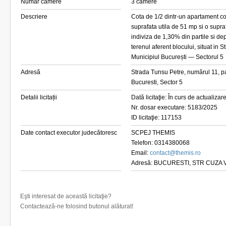
Număr camere
3 camere
Descriere
Cota de 1/2 dintr-un apartament c
suprafata utila de 51 mp si o supra
indiviza de 1,30% din partile si d
terenul aferent blocului, situat in 
Municipiul București — Sectorul 5
Adresă
Strada Tunsu Petre, numărul 11, pa
Bucuresti, Sector 5
Detalii licitații
Dată licitaţie: În curs de actualizar
Nr. dosar executare: 5183/2025
ID licitaţie: 117153
Date contact executor judecătoresc
SCPEJ THEMIS
Telefon: 0314380068
Email:
contact@themis.ro
Adresă: BUCURESTI, STR CUZA 
Eşti interesat de această licitaţie?
Contactează-ne folosind butonul alăturat!