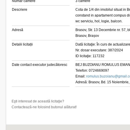
Număr camere
3 camere
Descriere
Cota de 1/4 din imobilul situat in B
constand in apartament compus din
wc serviciu, hol, logie, balcon.
Adresă
Brasov, Str. 13 Decembrie nr. 57, b
Brasov, Brașov
Detalii licitații
Dată licitaţie: În curs de actualizar
Nr. dosar executare: 387/2024
ID licitaţie: 117232
Date contact executor judecătoresc
BEJ BUZOIANU ROMULUS EMA
Telefon: 0724669097
Email:
romulus.buzoianu@gmail.
Adresă: Brasov, Bd. 15 Noiembrie, n
Eşti interesat de această licitaţie?
Contactează-ne folosind butonul alăturat!