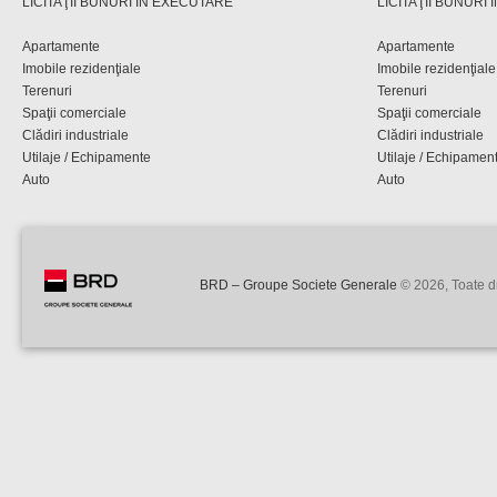
LICITAŢII BUNURI ÎN EXECUTARE
LICITAŢII BUNURI
Apartamente
Apartamente
Imobile rezidenţiale
Imobile rezidenţiale
Terenuri
Terenuri
Spaţii comerciale
Spaţii comerciale
Clădiri industriale
Clădiri industriale
Utilaje / Echipamente
Utilaje / Echipamen
Auto
Auto
BRD – Groupe Societe Generale
© 2026, Toate dr