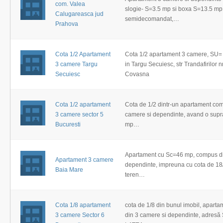
com. Valea
slogie- S=3.5 mp si boxa S=13.5 mp,
Calugareasca jud
semidecomandat,…
Prahova
Cota 1/2 Apartament
Cota 1/2 apartament 3 camere, SU= 
3 camere Targu
in Targu Secuiesc, str Trandafirilor n
Secuiesc
Covasna
Cota 1/2 apartament
Cota de 1/2 dintr-un apartament co
3 camere sector 5
camere si dependinte, avand o supra
Bucuresti
mp…
Apartament cu Sc=46 mp, compus di
Apartament 3 camere
dependinte, impreuna cu cota de 18
Baia Mare
teren…
Cota 1/8 apartament
cota de 1/8 din bunul imobil, apart
3 camere Sector 6
din 3 camere si dependinte, adresă