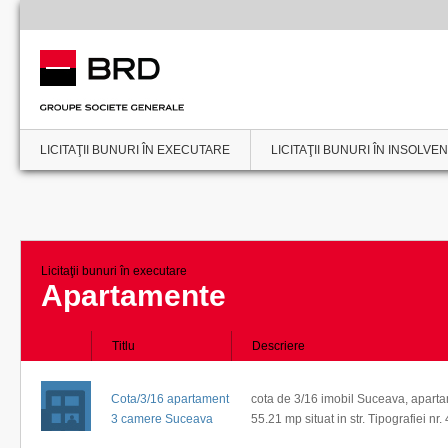
LICITAŢII BUNURI ÎN EXECUTARE
LICITAŢII BUNURI ÎN INSOLVE
Licitaţii bunuri în executare
Apartamente
Titlu
Descriere
Cota/3/16 apartament
cota de 3/16 imobil Suceava, apart
3 camere Suceava
55.21 mp situat in str. Tipografiei nr. 