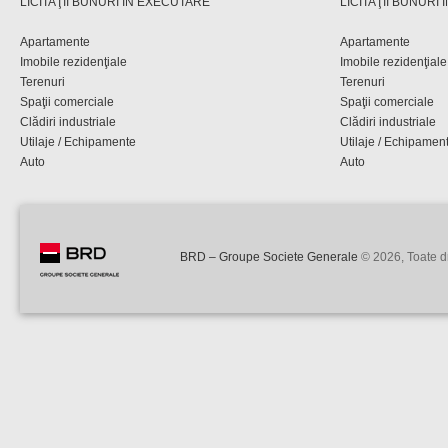
LICITAŢII BUNURI ÎN EXECUTARE
LICITAŢII BUNURI
Apartamente
Apartamente
Imobile rezidenţiale
Imobile rezidenţiale
Terenuri
Terenuri
Spaţii comerciale
Spaţii comerciale
Clădiri industriale
Clădiri industriale
Utilaje / Echipamente
Utilaje / Echipamen
Auto
Auto
BRD – Groupe Societe Generale
© 2026, Toate dr