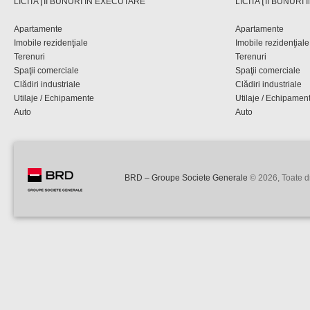
LICITAŢII BUNURI ÎN EXECUTARE
LICITAŢII BUNURI
Apartamente
Apartamente
Imobile rezidenţiale
Imobile rezidenţiale
Terenuri
Terenuri
Spaţii comerciale
Spaţii comerciale
Clădiri industriale
Clădiri industriale
Utilaje / Echipamente
Utilaje / Echipamen
Auto
Auto
BRD – Groupe Societe Generale
© 2026, Toate dr