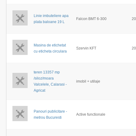
Linie imbuteliere apa
Falcon BMT 6-300
20
plata baloane 19 L
Masina de etichetat
Szervin KFT
20
cu eticheta circulara
teren 13357 mp
/siloz/moara
imobil + utilaje
Valcelele, Calarasi -
Agricat
Panouri publicitare -
Active functionale
metrou Bucuresti