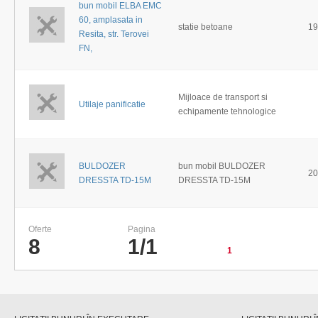
bun mobil ELBA EMC
60, amplasata in
statie betoane
19
Resita, str. Terovei
FN,
Mijloace de transport si
Utilaje panificatie
echipamente tehnologice
BULDOZER
bun mobil BULDOZER
20
DRESSTA TD-15M
DRESSTA TD-15M
Oferte
Pagina
8
1/1
1