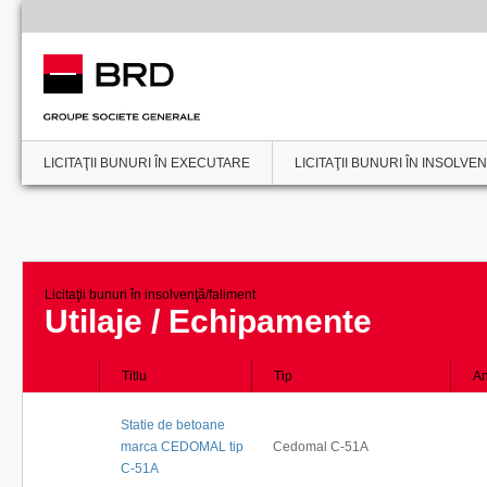
LICITAŢII BUNURI ÎN EXECUTARE
LICITAŢII BUNURI ÎN INSOLVE
Licitaţii bunuri în insolvenţă/faliment
Utilaje / Echipamente
Titlu
Tip
An
Statie de betoane
marca CEDOMAL tip
Cedomal C-51A
C-51A