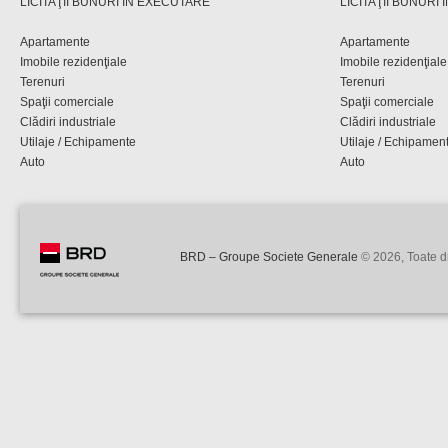
LICITAŢII BUNURI ÎN EXECUTARE
LICITAŢII BUNURI
Apartamente
Apartamente
Imobile rezidenţiale
Imobile rezidenţiale
Terenuri
Terenuri
Spaţii comerciale
Spaţii comerciale
Clădiri industriale
Clădiri industriale
Utilaje / Echipamente
Utilaje / Echipamen
Auto
Auto
BRD – Groupe Societe Generale
© 2026, Toate dr